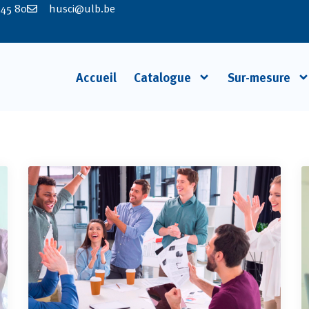
 45 80
husci@ulb.be
Accueil
Catalogue
Sur-mesure