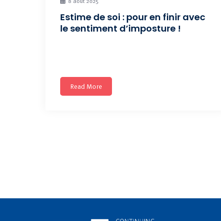
8 août 2025
Estime de soi : pour en finir avec
le sentiment d’imposture !
Prochaine session : Cette formation sur mesure
est destinée exclusivement
Read More