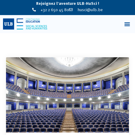
Rejoignez l’aventure ULB-HuSci !
+32 2 650 45 80
husci@ulb.be