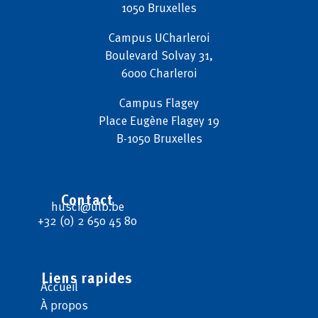
1050 Bruxelles
Campus
UCharleroi
Boulevard Solvay 31,
6000 Charleroi
Campus
Flagey
Place Eugène Flagey 19
B-1050 Bruxelles
Contact
husci@ulb.be
+32 (0) 2 650 45 80
Liens rapides
Accueil
À propos