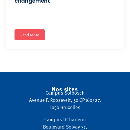
changement
Donnez du sens au changement. Formation d’1 jour.
Prochaine session
Read More
Nos sites
Campus
Solbosch
Avenue F. Roosevelt, 50 CP160/27,
1050 Bruxelles
Campus
UCharleroi
Boulevard Solvay 31,