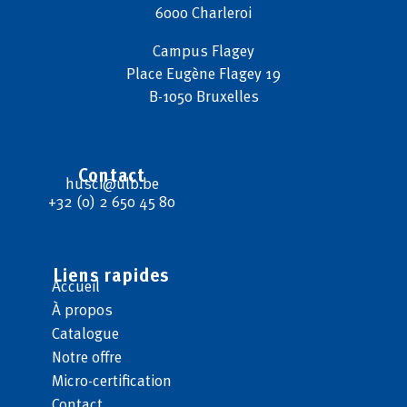
6000 Charleroi
Campus
Flagey
Place Eugène Flagey 19
B-1050 Bruxelles
Contact
husci@ulb.be
+32 (0) 2 650 45 80
Liens rapides
Accueil
À propos
Catalogue
Notre offre
Micro-certification
Contact