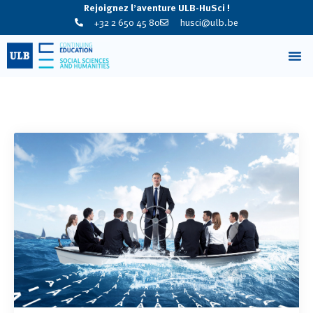
Rejoignez l’aventure ULB-HuSci !
+32 2 650 45 80
husci@ulb.be