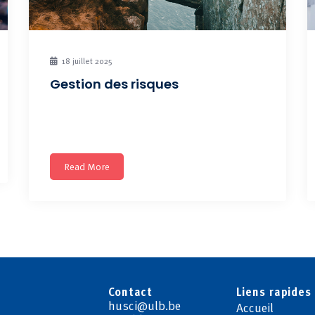
18 juillet 2025
Gestion des risques
Apprenez les stratégies pour anticiper, évaluer et
gérer efficacement les
Read More
Contact
Liens rapides
husci@ulb.be
Accueil