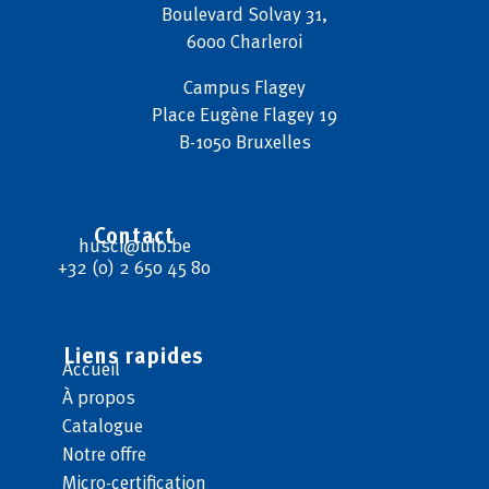
Boulevard Solvay 31,
6000 Charleroi
Campus
Flagey
Place Eugène Flagey 19
B-1050 Bruxelles
Contact
husci@ulb.be
+32 (0) 2 650 45 80
Liens rapides
Accueil
À propos
Catalogue
Notre offre
Micro-certification