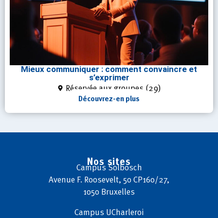
Mieux communiquer : comment convaincre et
s’exprimer
Réservée aux groupes (29)
Découvrez-en plus
Nos sites
Campus
Solbosch
Avenue F. Roosevelt, 50 CP160/27,
1050 Bruxelles
Campus
UCharleroi